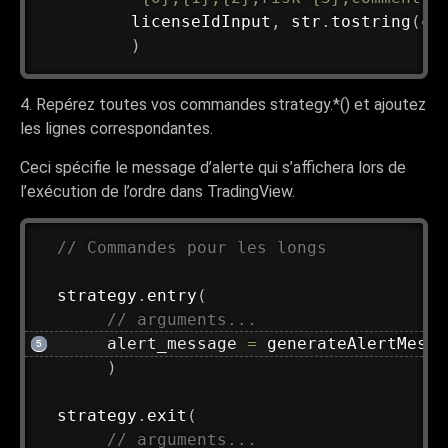
         licenseIdInput
,
 str
.
tostring
(
co
)
4. Repérez toutes vos commandes strategy.*() et ajoutez
les lignes correspondantes.
Ceci spécifie le message d’alerte qui s’affichera lors de
l’exécution de l’ordre dans TradingView.
// Commandes pour les longs
strategy
.
entry
(
// arguments...
     alert_message 
=
generateAlertMessa
)
strategy
.
exit
(
// arguments...