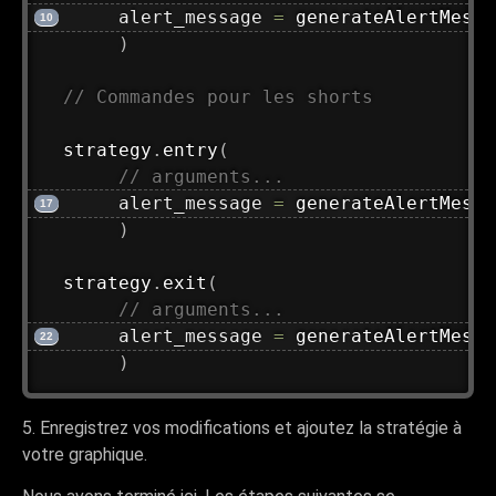
     alert_message 
=
generateAlertMessa
)
// Commandes pour les shorts
strategy
.
entry
(
// arguments...
     alert_message 
=
generateAlertMessa
)
strategy
.
exit
(
// arguments...
     alert_message 
=
generateAlertMessa
)
5. Enregistrez vos modifications et ajoutez la stratégie à
votre graphique.