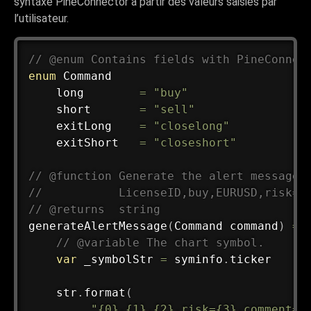
syntaxe PineConnector à partir des valeurs saisies par
l’utilisateur.
// @enum Contains fields with PineConnec
enum
 Command

    long        
=
"buy"
    short       
=
"sell"
    exitLong    
=
"closelong"
    exitShort   
=
"closeshort"
// @function Generate the alert message 
//           LicenseID,buy,EURUSD,risk=1
// @returns  string
generateAlertMessage
(
Command command
)
=>
// @variable The chart symbol.
var
 _symbolStr 
=
 syminfo
.
ticker

    str
.
format
(
"{0},{1},{2},risk={3},comment={