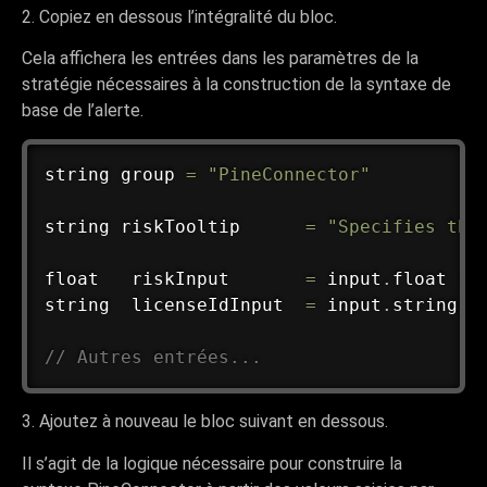
2. Copiez en dessous l’intégralité du bloc.
Cela affichera les entrées dans les paramètres de la
stratégie nécessaires à la construction de la syntaxe de
base de l’alerte.
string group 
=
"PineConnector"
string riskTooltip      
=
"Specifies the
float   riskInput       
=
 input
.
float
(
d
string  licenseIdInput  
=
 input
.
string
(
d
// Autres entrées...
3. Ajoutez à nouveau le bloc suivant en dessous.
Il s’agit de la logique nécessaire pour construire la